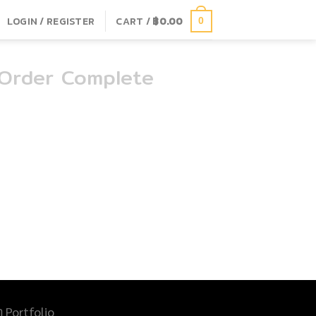
LOGIN / REGISTER
CART /
฿
0.00
0
Order Complete
ำ Portfolio