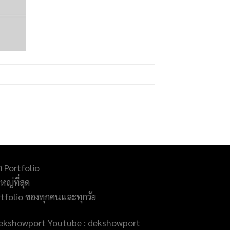
ำ Portfolio
ญ่ที่สุด
rtfolio ของทุกคนและทุกวัย
@dekshowport Youtube : dekshowport