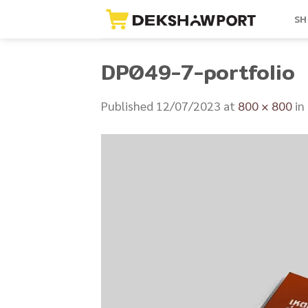
Skip
SH
to
content
DP049-7-portfolio
Published
12/07/2023
at
800 × 800
in