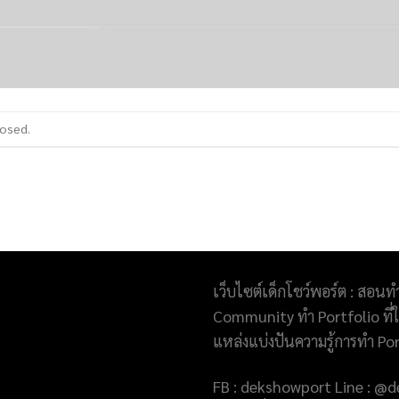
losed.
เว็บไซต์เด็กโชว์พอร์ต : สอนท
Community ทำ Portfolio ที่ให
แหล่งแบ่งปันความรู้การทำ Po
FB : dekshowport Line : 