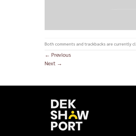
Both comments and trackbacks are currently c
←
Previous
Next
→