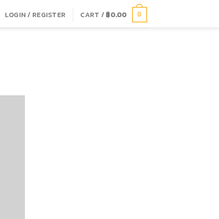
LOGIN / REGISTER
CART /
฿
0.00
0