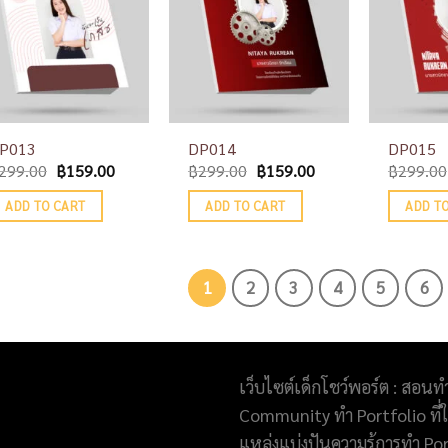
P013
DP014
DP015
299.00
฿
159.00
฿
299.00
฿
159.00
฿
299.00
ADD TO CART
ADD TO CART
ADD T
1
2
3
4
5
6
เว็บไซต์เด็กโชว์พอร์ต : สอนท
Community ทำ Portfolio ที่ให
แหล่งแบ่งปันความรู้การทำ Po