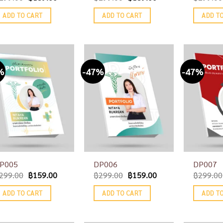
ADD TO CART
ADD TO CART
ADD T
%
-47%
-47%
Add to
Add to
wishlist
wishlist
P005
DP006
DP007
299.00
฿
159.00
฿
299.00
฿
159.00
฿
299.00
ADD TO CART
ADD TO CART
ADD T