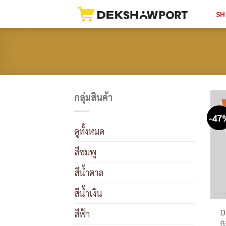
Skip
SH
to
content
กลุ่มสินค้า
-47
ดูทั้งหมด
สีชมพู
สีน้ำตาล
สีน้ำเงิน
D
สีฟ้า
฿