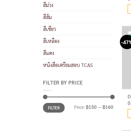
สีม่วง
สีส้ม
สีเขียว
สีเหลือง
-47
สีแดง
หนังสือเตรียมสอบ TCAS
FILTER BY PRICE
D
฿
Price:
฿150
—
฿160
FILTER