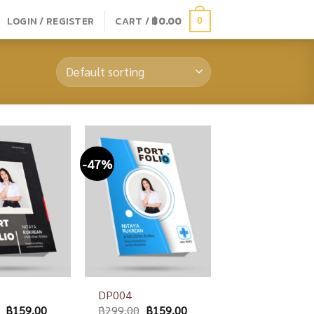
LOGIN / REGISTER
CART /
฿
0.00
0
-47%
Add to
Add to
wishlist
wishlist
DP004
฿
159.00
฿
299.00
฿
159.00