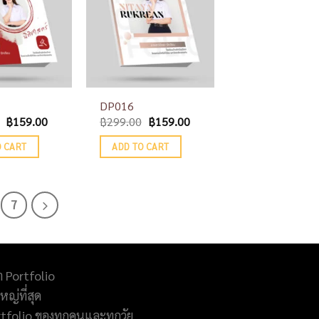
DP016
฿
159.00
฿
299.00
฿
159.00
O CART
ADD TO CART
7
ำ Portfolio
ญ่ที่สุด
rtfolio ของทุกคนและทุกวัย