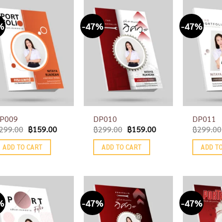
%
-47%
-47%
Add to
Add to
wishlist
wishlist
P009
DP010
DP011
299.00
฿
159.00
฿
299.00
฿
159.00
฿
299.00
ADD TO CART
ADD TO CART
ADD T
%
-47%
-47%
Add to
Add to
wishlist
wishlist