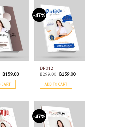
-47%
Add to
Add to
wishlist
wishlist
DP012
฿
159.00
฿
299.00
฿
159.00
O CART
ADD TO CART
-47%
Add to
Add to
wishlist
wishlist