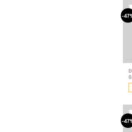
-47
D
฿
-47