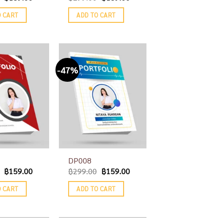
O CART
ADD TO CART
-47%
Add to
Add to
wishlist
wishlist
DP008
฿
159.00
฿
299.00
฿
159.00
O CART
ADD TO CART