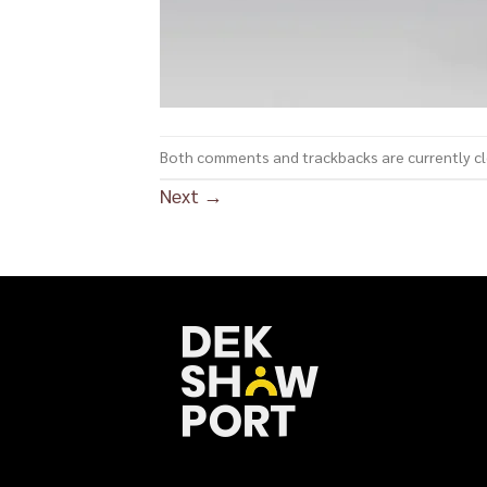
Both comments and trackbacks are currently c
Next
→