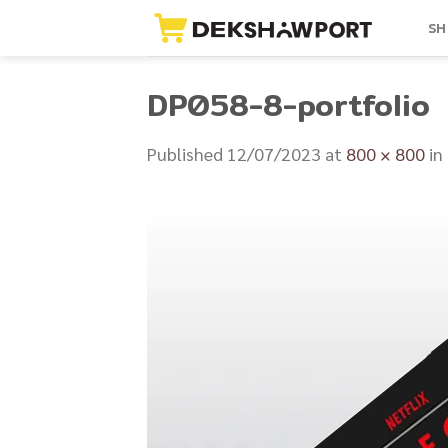
Skip
SH
to
content
DP058-8-portfolio
Published
12/07/2023
at
800 × 800
in