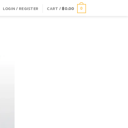
LOGIN / REGISTER
CART /
฿
0.00
0