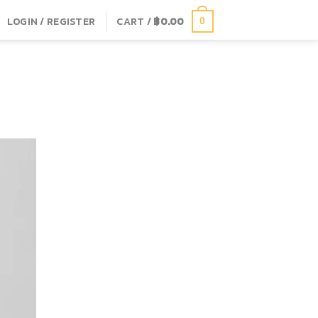
LOGIN / REGISTER
CART /
฿
0.00
0