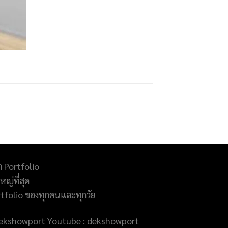
ำ Portfolio
ญ่ที่สุด
rtfolio ของทุกคนและทุกวัย
@dekshowport Youtube : dekshowport