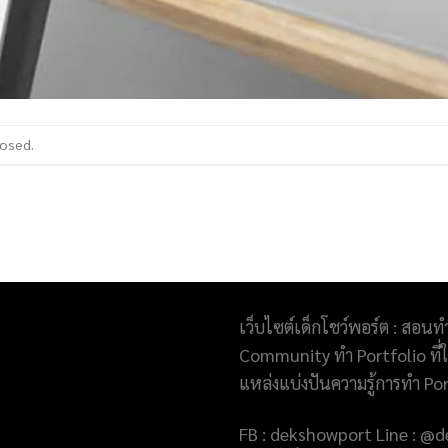
losed.
เว็บไซต์เด็กโชว์พอร์ต : สอนท
Community ทำ Portfolio ที่ให
แหล่งแบ่งปันความรู้การทำ Po
FB : dekshowport Line : 