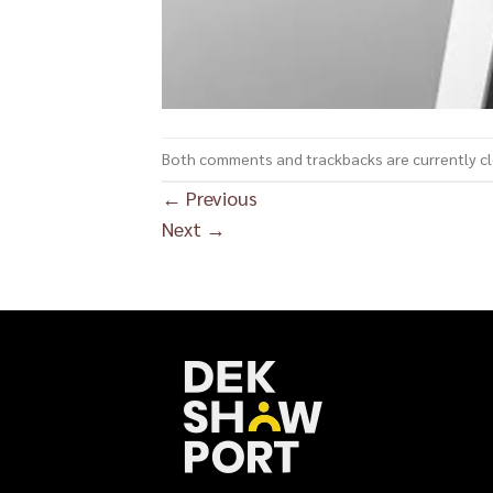
Both comments and trackbacks are currently c
←
Previous
Next
→