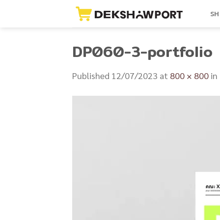
Skip
SH
to
content
DP060-3-portfolio
Published
12/07/2023
at
800 × 800
in