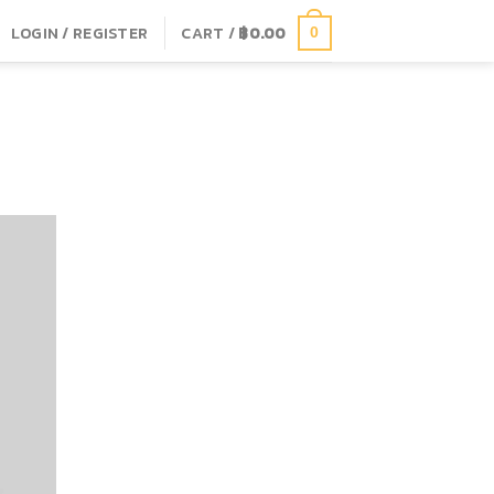
LOGIN / REGISTER
CART /
฿
0.00
0