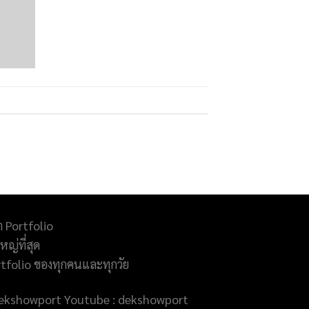
ำ Portfolio
ญ่ที่สุด
rtfolio ของทุกคนและทุกวัย
@dekshowport Youtube : dekshowport