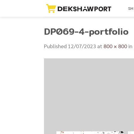
Skip
SH
to
content
DP069-4-portfolio
Published
12/07/2023
at
800 × 800
in