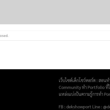
losed.
เว็บไซต์เด็กโชว์พอร์ต : สอนท
Community ทำ Portfolio ที่ให
แหล่งแบ่งปันความรู้การทำ Po
FB : dekshowport Line : 