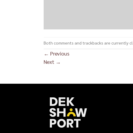
Both comments and trackbacks are currently c
←
Previous
Next
→