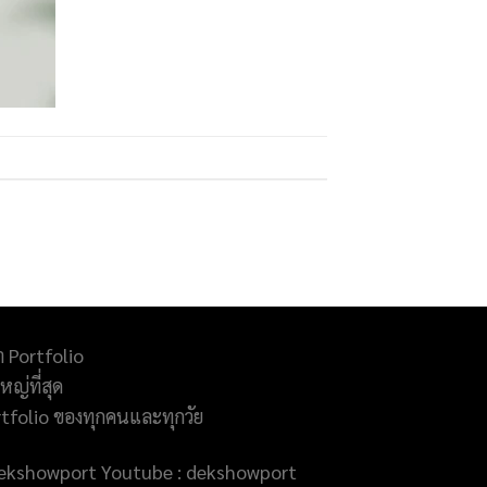
ำ Portfolio
ญ่ที่สุด
rtfolio ของทุกคนและทุกวัย
@dekshowport Youtube : dekshowport