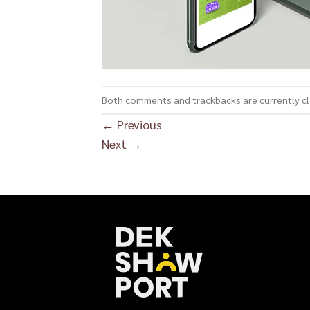
Both comments and trackbacks are currently c
←
Previous
Next
→