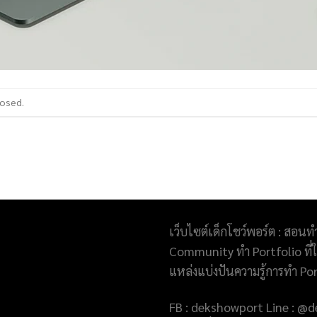
losed.
เว็บไซต์เด็กโชว์พอร์ต : สอนท
Community ทำ Portfolio ที่ให
แหล่งแบ่งปันความรู้การทำ Po
FB : dekshowport Line : 