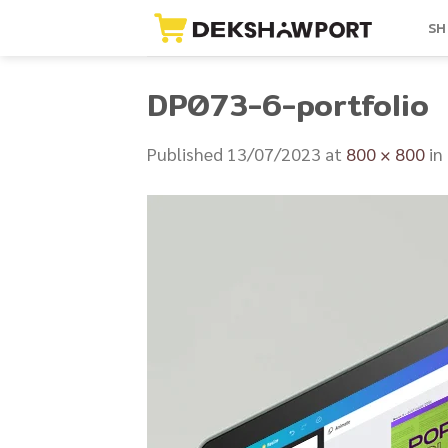
Skip
SH
to
content
DP073-6-portfolio
Published
13/07/2023
at
800 × 800
in