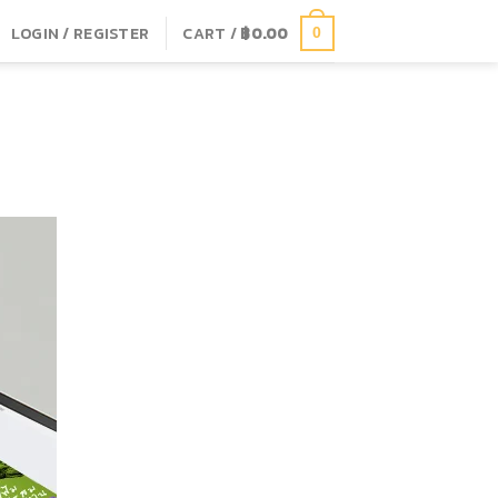
LOGIN / REGISTER
CART /
฿
0.00
0