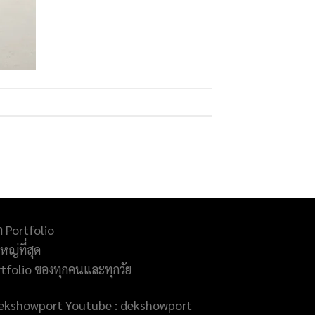
ำ Portfolio
ญ่ที่สุด
rtfolio ของทุกคนและทุกวัย
@dekshowport Youtube : dekshowport