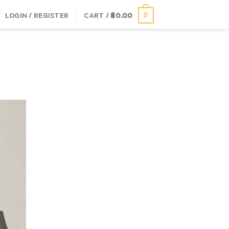
LOGIN / REGISTER
CART /
฿
0.00
0