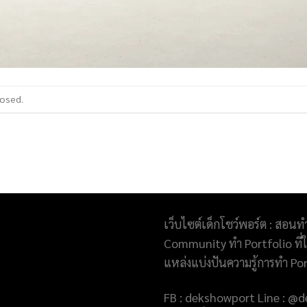
losed.
เว็บไซต์เด็กโชว์พอร์ต : สอนท
Community ทำ Portfolio ที่ให
แหล่งแบ่งปันความรู้การทำ Po
FB : dekshowport Line : 