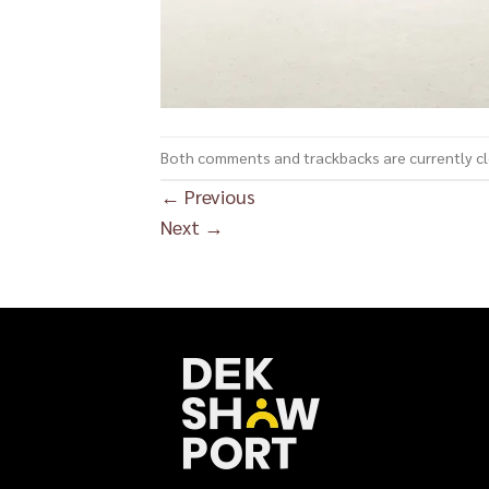
Both comments and trackbacks are currently c
←
Previous
Next
→