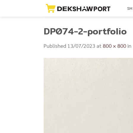
Skip
SH
to
content
DP074-2-portfolio
Published
13/07/2023
at
800 × 800
in