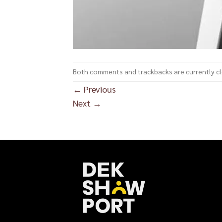
Both comments and trackbacks are currently c
←
Previous
Next
→