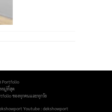
ำ Portfolio
ญ่ที่สุด
rtfolio ของทุกคนและทุกวัย
@dekshowport Youtube : dekshowport