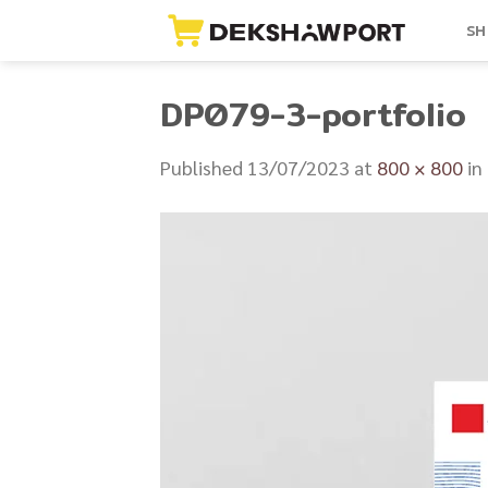
Skip
SH
to
content
DP079-3-portfolio
Published
13/07/2023
at
800 × 800
in