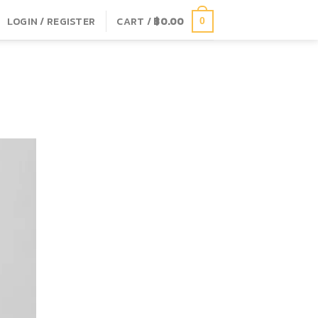
LOGIN / REGISTER
CART /
฿
0.00
0