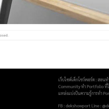
losed.
เว็บไซต์เด็กโชว์พอร์ต : สอนท
Community ทำ Portfolio ที่ให
แหล่งแบ่งปันความรู้การทำ Po
FB : dekshowport Line : 