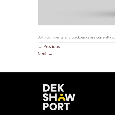
Both comments and trackbacks are currently c
←
Previous
Next
→