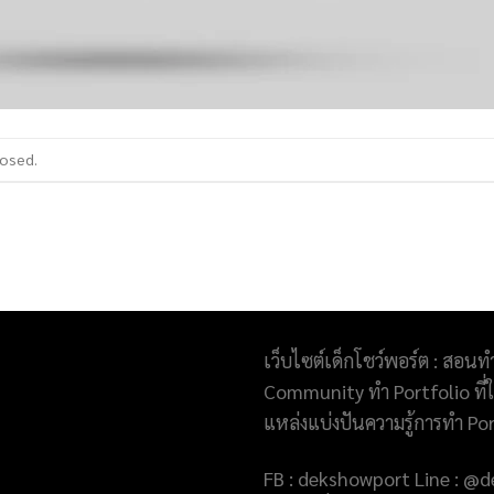
losed.
เว็บไซต์เด็กโชว์พอร์ต : สอนท
Community ทำ Portfolio ที่ให
แหล่งแบ่งปันความรู้การทำ Po
FB : dekshowport Line : 