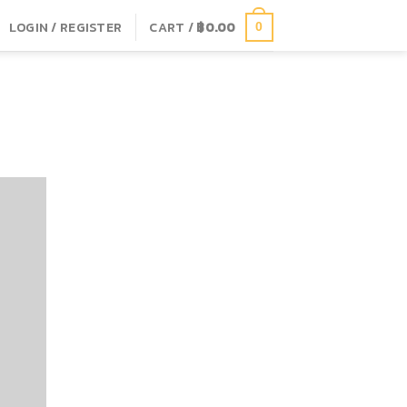
LOGIN / REGISTER
CART /
฿
0.00
0