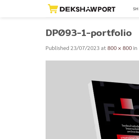
Skip
SH
to
content
DP093-1-portfolio
Published
23/07/2023
at
800 × 800
in