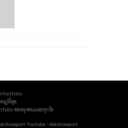
ำ Portfolio
ญ่ที่สุด
rtfolio ของทุกคนและทุกวัย
@dekshowport Youtube : dekshowport