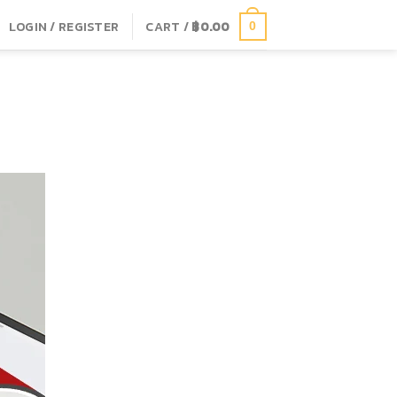
LOGIN / REGISTER
CART /
฿
0.00
0