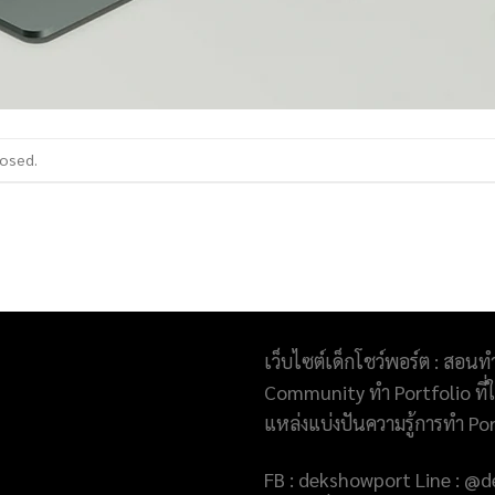
losed.
เว็บไซต์เด็กโชว์พอร์ต : สอนท
Community ทำ Portfolio ที่ให
แหล่งแบ่งปันความรู้การทำ Po
FB : dekshowport Line : 