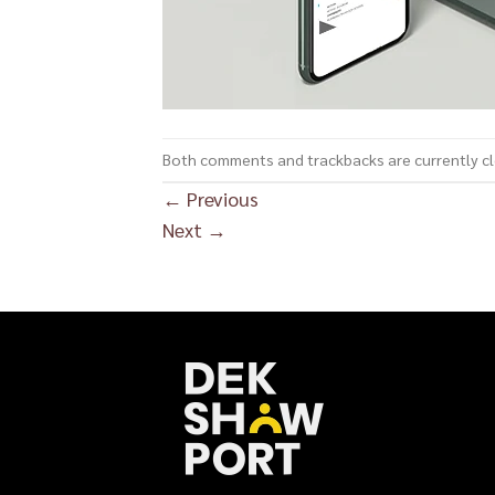
Both comments and trackbacks are currently c
←
Previous
Next
→