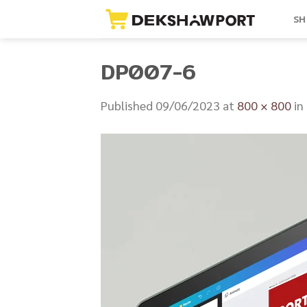
Skip
SH
to
content
DP007-6
Published
09/06/2023
at
800 × 800
in