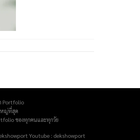
ำ Portfolio
ญ่ที่สุด
rtfolio ของทุกคนและทุกวัย
@dekshowport Youtube : dekshowport