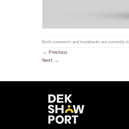
Both comments and trackbacks are currently c
←
Previous
Next
→