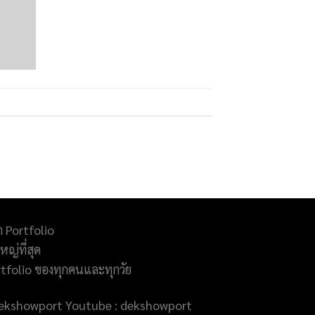
ำ Portfolio
ญ่ที่สุด
rtfolio ของทุกคนและทุกวัย
@dekshowport Youtube : dekshowport