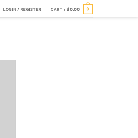
LOGIN / REGISTER
CART /
฿
0.00
0