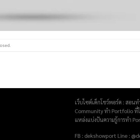
losed.
เว็บไซต์เด็กโชว์พอร์ต : สอนท
Community ทำ Portfolio ที่ให
แหล่งแบ่งปันความรู้การทำ Po
FB : dekshowport Line : 