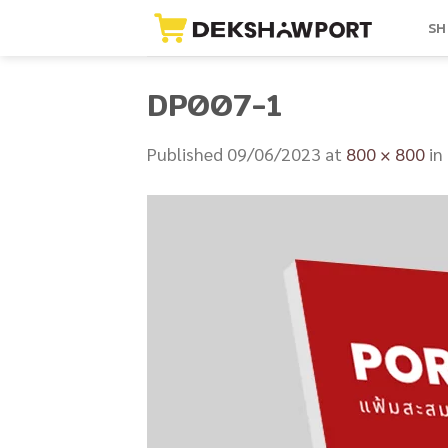
Skip
SH
to
content
DP007-1
Published
09/06/2023
at
800 × 800
in