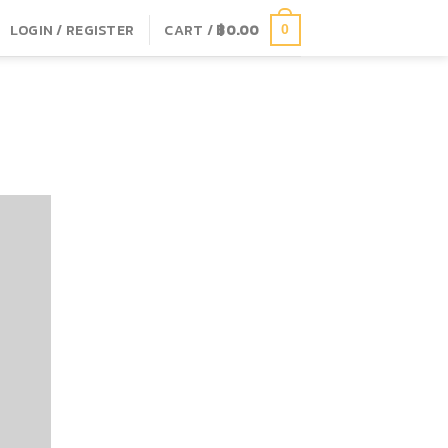
LOGIN / REGISTER
CART /
฿
0.00
0