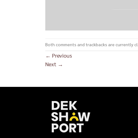
Both comments and trackbacks are currently c
←
Previous
Next
→