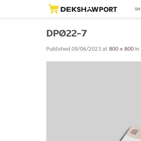
Skip
SH
to
content
DP022-7
Published
09/06/2023
at
800 × 800
in