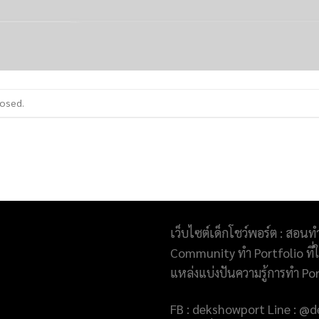
losed.
เว็บไซต์เด็กโชว์พอร์ต : สอนท
Community ทำ Portfolio ที่ให
แหล่งแบ่งปันความรู้การทำ Po
FB : dekshowport Line : 