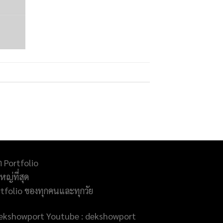
ำ Portfolio
ญ่ที่สุด
rtfolio ของทุกคนและทุกวัย
@dekshowport Youtube : dekshowport