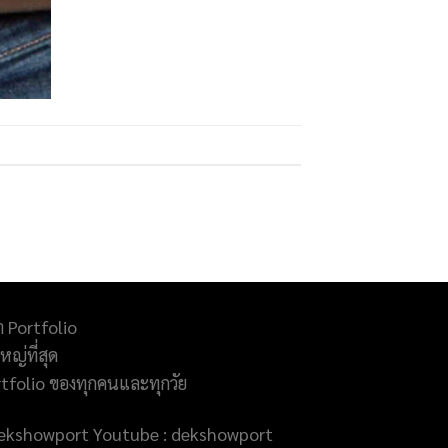
ำ Portfolio
ญ่ที่สุด
rtfolio ของทุกคนและทุกวัย
@dekshowport Youtube : dekshowport