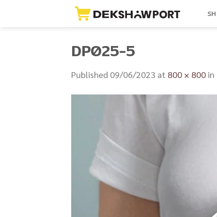
Skip
SH
to
content
DP025-5
Published
09/06/2023
at
800 × 800
in