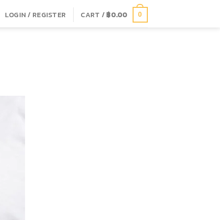
LOGIN / REGISTER
CART /
฿
0.00
0