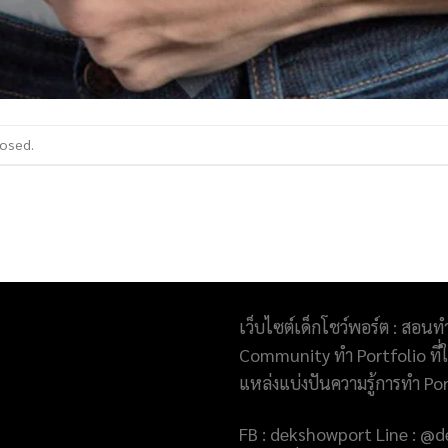
losed.
เว็บไซต์เด็กโชว์พอร์ต : สอนท
Community ทำ Portfolio ที่ให
แหล่งแบ่งปันความรู้การทำ Po
FB : dekshowport Line : 