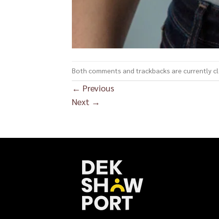
Both comments and trackbacks are currently c
←
Previous
Next
→