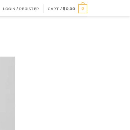
LOGIN / REGISTER
CART /
฿
0.00
0