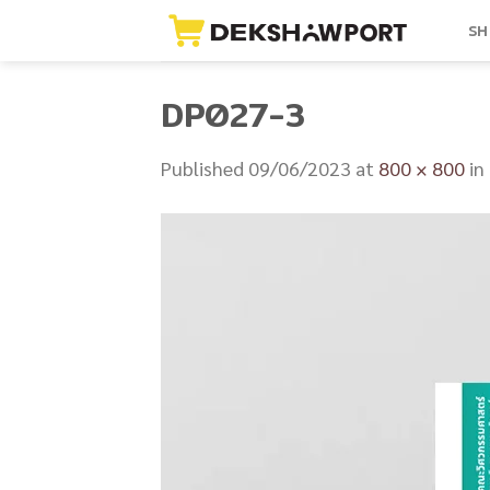
Skip
SH
to
content
DP027-3
Published
09/06/2023
at
800 × 800
in