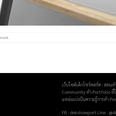
losed.
เว็บไซต์เด็กโชว์พอร์ต : สอนท
Community ทำ Portfolio ที่ให
แหล่งแบ่งปันความรู้การทำ Po
FB : dekshowport Line : 