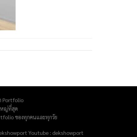
ำ Portfolio
ญ่ที่สุด
rtfolio ของทุกคนและทุกวัย
@dekshowport Youtube : dekshowport