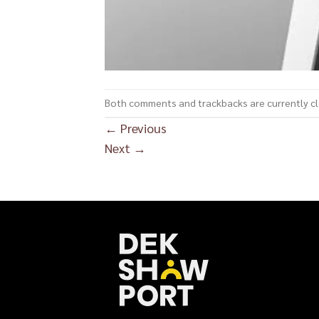
Both comments and trackbacks are currently c
←
Previous
Next
→