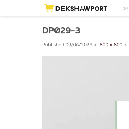
Skip
SH
to
content
DP029-3
Published
09/06/2023
at
800 × 800
in