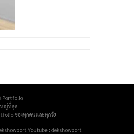
ำ Portfolio
ญ่ที่สุด
rtfolio ของทุกคนและทุกวัย
@dekshowport Youtube : dekshowport