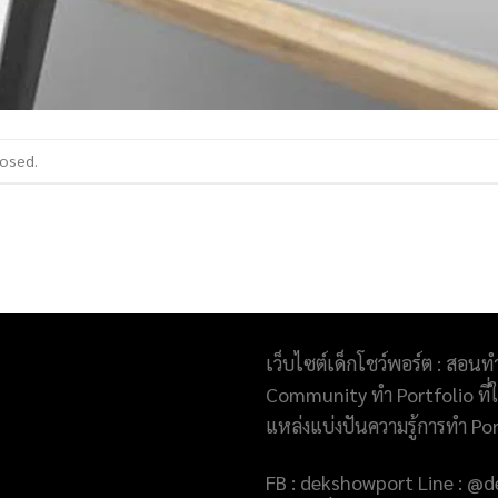
losed.
เว็บไซต์เด็กโชว์พอร์ต : สอนท
Community ทำ Portfolio ที่ให
แหล่งแบ่งปันความรู้การทำ Po
FB : dekshowport Line : 