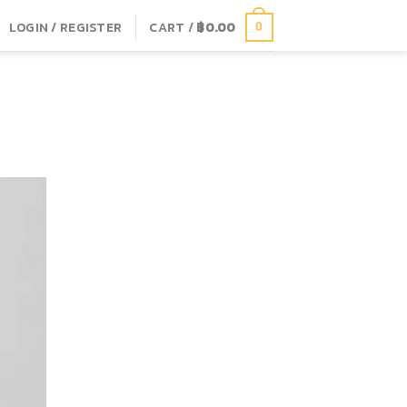
LOGIN / REGISTER
CART /
฿
0.00
0