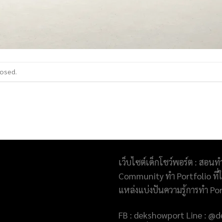
losed.
เว็บไซต์เด็กโชว์พอร์ต : สอนท
Community ทำ Portfolio ที่ให
แหล่งแบ่งปันความรู้การทำ Po
FB : dekshowport Line : 