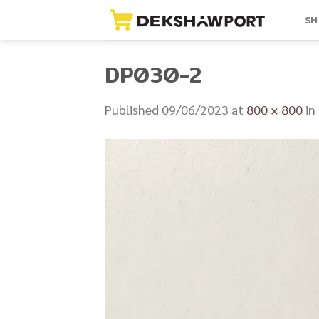
Skip
SH
to
content
DP030-2
Published
09/06/2023
at
800 × 800
in