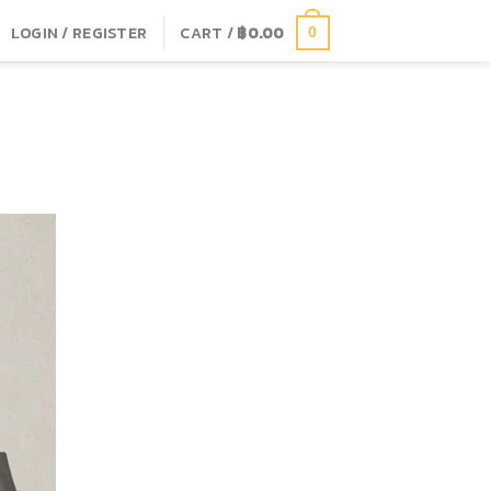
LOGIN / REGISTER
CART /
฿
0.00
0