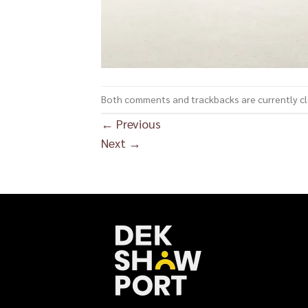
Both comments and trackbacks are currently c
←
Previous
Next
→