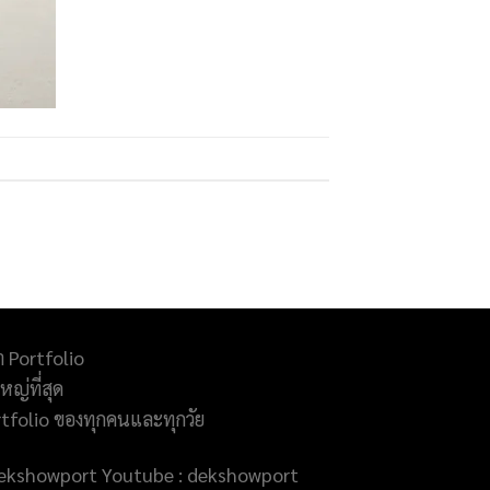
ำ Portfolio
ญ่ที่สุด
rtfolio ของทุกคนและทุกวัย
@dekshowport Youtube : dekshowport