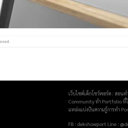
losed.
เว็บไซต์เด็กโชว์พอร์ต : สอนท
Community ทำ Portfolio ที่ให
แหล่งแบ่งปันความรู้การทำ Po
FB : dekshowport Line : 