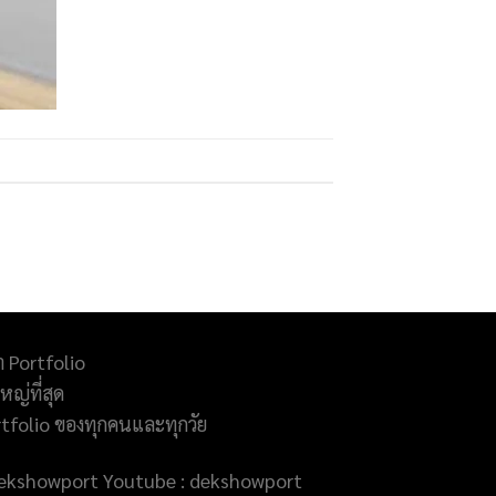
ำ Portfolio
ญ่ที่สุด
rtfolio ของทุกคนและทุกวัย
@dekshowport Youtube : dekshowport