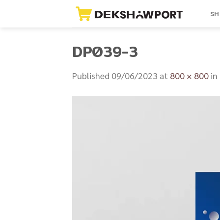
Skip
SH
to
content
DP039-3
Published
09/06/2023
at
800 × 800
in