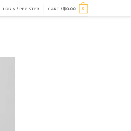
LOGIN / REGISTER
CART /
฿
0.00
0