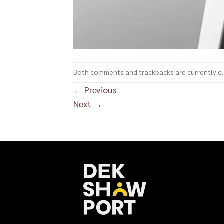
Both comments and trackbacks are currently c
←
Previous
Next
→