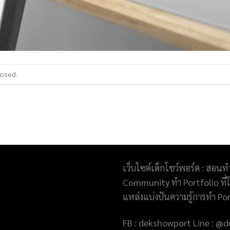
losed.
เว็บไซต์เด็กโชว์พอร์ต : สอนท
Community ทำ Portfolio ที่ให
แหล่งแบ่งปันความรู้การทำ Po
FB : dekshowport Line : 