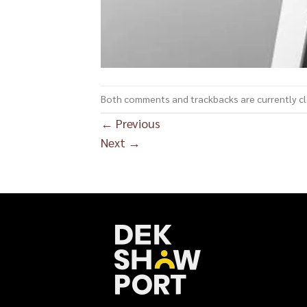
Both comments and trackbacks are currently c
←
Previous
Next
→