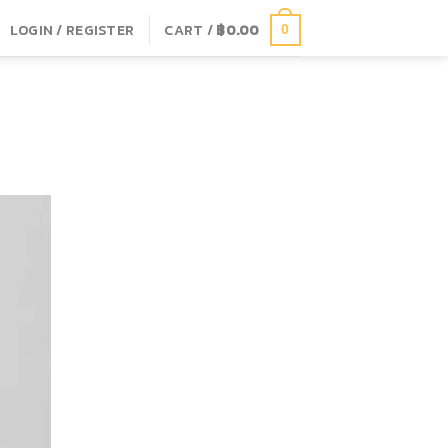
LOGIN / REGISTER
CART /
฿
0.00
0