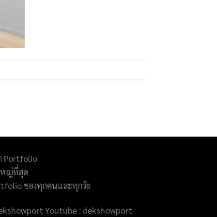
ำ Portfolio
ญ่ที่สุด
rtfolio ของทุกคนและทุกวัย
@dekshowport Youtube : dekshowport