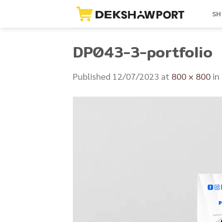
Skip
SH
to
content
DP043-3-portfolio
Published
12/07/2023
at
800 × 800
in