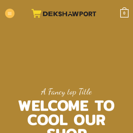
Skip
to
0
content
A Fancy top Title
WELCOME TO
COOL OUR