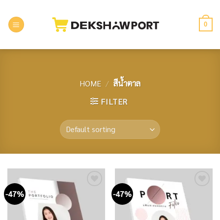
Skip
to
0
content
HOME
/
สีน้ำตาล
FILTER
-47%
-47%
Add to
Add to
wishlist
wishlist