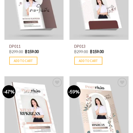
DP011
DP013
฿
299.00
฿
159.00
฿
299.00
฿
159.00
ADD TO CART
ADD TO CART
-47%
-59%
Add to
Add to
wishlist
wishlist