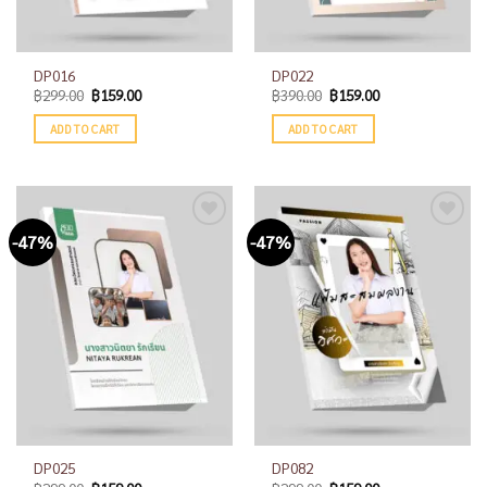
DP016
DP022
฿
299.00
฿
159.00
฿
390.00
฿
159.00
ADD TO CART
ADD TO CART
-47%
-47%
Add to
Add to
wishlist
wishlist
DP025
DP082