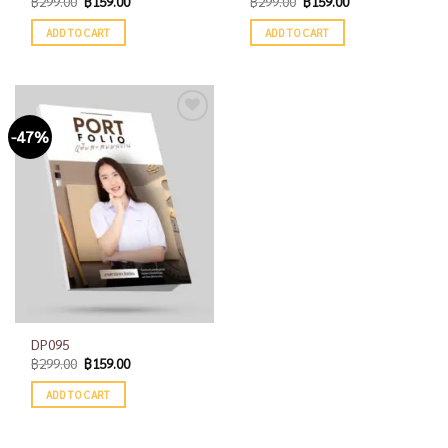
฿
299.00
฿
159.00
฿
299.00
฿
159.00
ADD TO CART
ADD TO CART
-47%
Add to
wishlist
DP095
฿
299.00
฿
159.00
ADD TO CART