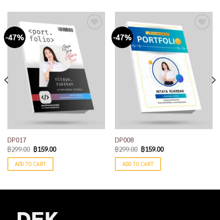
-47%
-47%
Add to
Add to
wishlist
wishlist
DP017
DP008
฿
299.00
฿
159.00
฿
299.00
฿
159.00
ADD TO CART
ADD TO CART