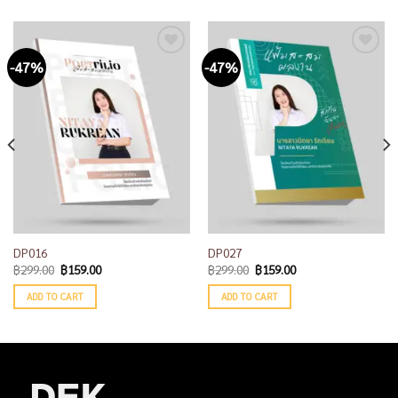
-47%
-47%
Add to
Add to
wishlist
wishlist
DP016
DP027
฿
299.00
฿
159.00
฿
299.00
฿
159.00
ADD TO CART
ADD TO CART