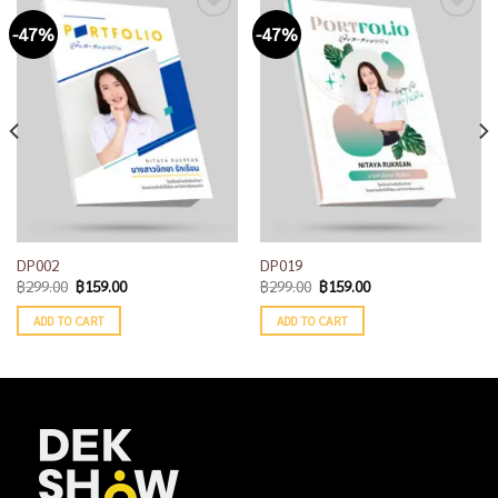
-47%
-47%
Add to
Add to
wishlist
wishlist
DP002
DP019
฿
299.00
฿
159.00
฿
299.00
฿
159.00
ADD TO CART
ADD TO CART