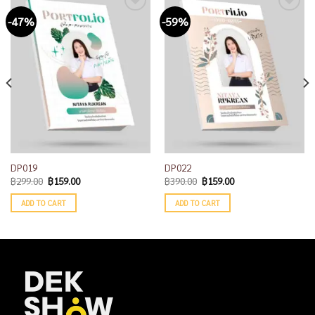
-47%
-59%
Add to
Add to
wishlist
wishlist
DP019
DP022
฿
299.00
฿
159.00
฿
390.00
฿
159.00
ADD TO CART
ADD TO CART