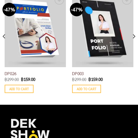
-47%
-47%
Add to
Add to
wishlist
wishlist
DP026
DP003
฿
299.00
฿
159.00
฿
299.00
฿
159.00
ADD TO CART
ADD TO CART