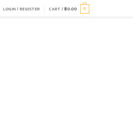
LOGIN / REGISTER
CART /
฿
0.00
0