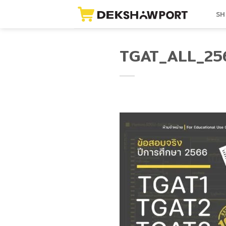
Skip
SH
to
content
TGAT_ALL_25