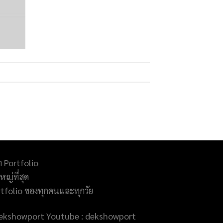
ำ Portfolio
ญ่ที่สุด
rtfolio ของทุกคนและทุกวัย
@dekshowport Youtube : dekshowport