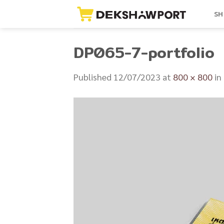
Skip
SH
to
content
DP065-7-portfolio
Published
12/07/2023
at
800 × 800
in