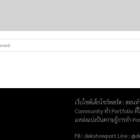
losed.
เว็บไซต์เด็กโชว์พอร์ต : สอนท
Community ทำ Portfolio ที่ให
แหล่งแบ่งปันความรู้การทำ Po
FB : dekshowport Line : 