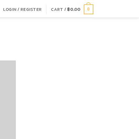
LOGIN / REGISTER
CART /
฿
0.00
0