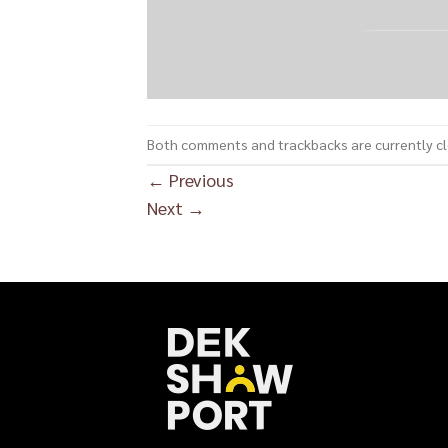
Both comments and trackbacks are currently c
←
Previous
Next
→