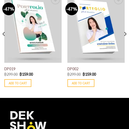
-47%
-47%
Add to
Add to
wishlist
wishlist
DP019
DP002
฿
299.00
฿
159.00
฿
299.00
฿
159.00
ADD TO CART
ADD TO CART