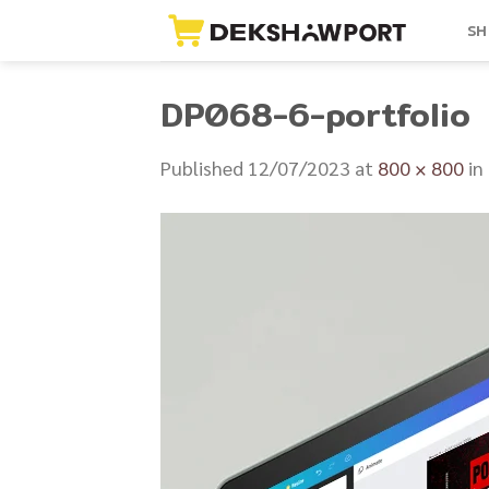
Skip
SH
to
content
DP068-6-portfolio
Published
12/07/2023
at
800 × 800
in