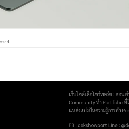
losed.
เว็บไซต์เด็กโชว์พอร์ต : สอนท
Community ทำ Portfolio ที่ให
แหล่งแบ่งปันความรู้การทำ Po
FB : dekshowport Line : 