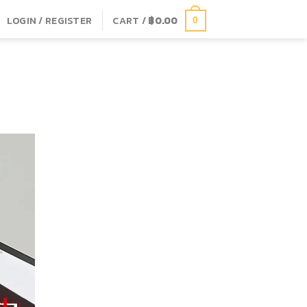
LOGIN / REGISTER
CART /
฿
0.00
0