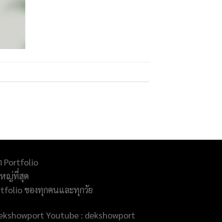
ำ Portfolio
ญ่ที่สุด
rtfolio ของทุกคนและทุกวัย
@dekshowport Youtube : dekshowport