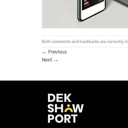
Both comments and trackbacks are currently c
←
Previous
Next
→