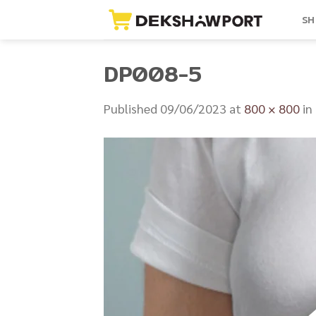
Skip
SH
to
content
DP008-5
Published
09/06/2023
at
800 × 800
in