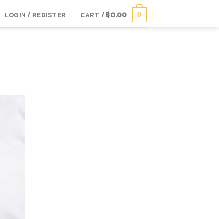
LOGIN / REGISTER
CART /
฿
0.00
0