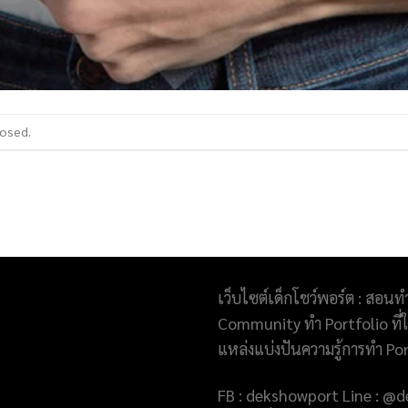
losed.
เว็บไซต์เด็กโชว์พอร์ต : สอนท
Community ทำ Portfolio ที่ให
แหล่งแบ่งปันความรู้การทำ Po
FB : dekshowport Line : 