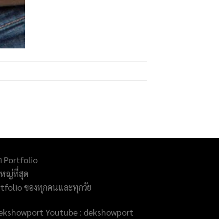
ำ Portfolio
ญ่ที่สุด
rtfolio ของทุกคนและทุกวัย
@dekshowport Youtube : dekshowport