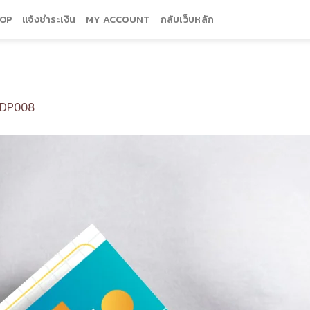
OP
แจ้งชำระเงิน
MY ACCOUNT
กลับเว็บหลัก
DP008