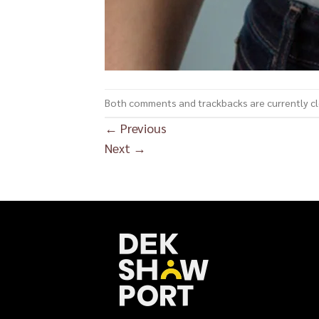
Both comments and trackbacks are currently c
←
Previous
Next
→