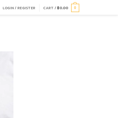
LOGIN / REGISTER
CART /
฿
0.00
0