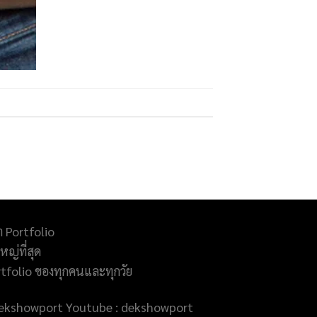
ำ Portfolio
ญ่ที่สุด
rtfolio ของทุกคนและทุกวัย
@dekshowport Youtube : dekshowport