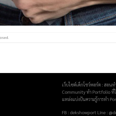
losed.
เว็บไซต์เด็กโชว์พอร์ต : สอนท
Community ทำ Portfolio ที่ให
แหล่งแบ่งปันความรู้การทำ Po
FB : dekshowport Line : 