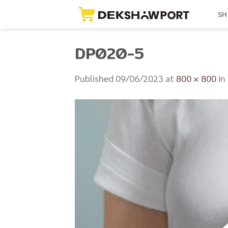
Skip
SH
to
content
DP020-5
Published
09/06/2023
at
800 × 800
in