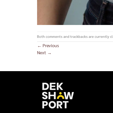
Both comments and trackbacks are currently c
←
Previous
Next
→