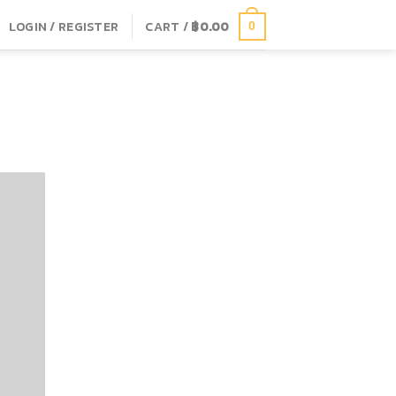
LOGIN / REGISTER
CART /
฿
0.00
0