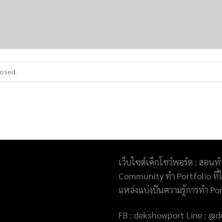
losed.
เว็บไซต์เด็กโชว์พอร์ต : สอนท
Community ทำ Portfolio ที่ให
แหล่งแบ่งปันความรู้การทำ Po
FB : dekshowport Line : 