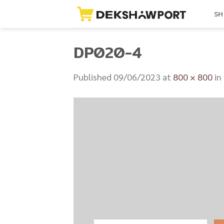
Skip
SH
to
content
DP020-4
Published
09/06/2023
at
800 × 800
in