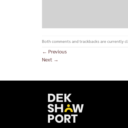
Both comments and trackbacks are currently c
←
Previous
Next
→