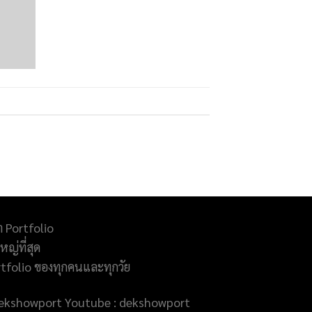
ำ Portfolio
ญ่ที่สุด
rtfolio ของทุกคนและทุกวัย
@dekshowport Youtube : dekshowport