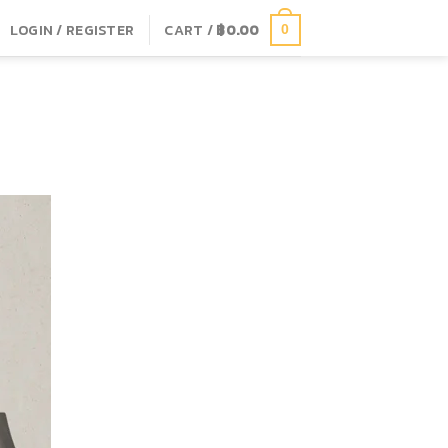
LOGIN / REGISTER
CART /
฿
0.00
0