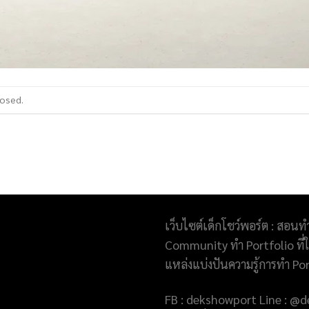
losed.
เว็บไซต์เด็กโชว์พอร์ต : สอนท
Community ทำ Portfolio ที่ให
แหล่งแบ่งปันความรู้การทำ Po
FB : dekshowport Line : 