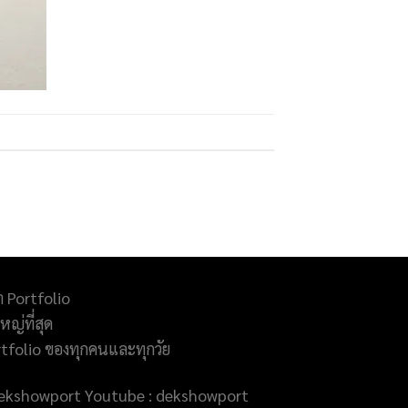
ำ Portfolio
ญ่ที่สุด
rtfolio ของทุกคนและทุกวัย
@dekshowport Youtube : dekshowport