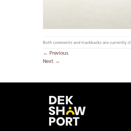
Both comments and trackbacks are currently c
←
Previous
Next
→