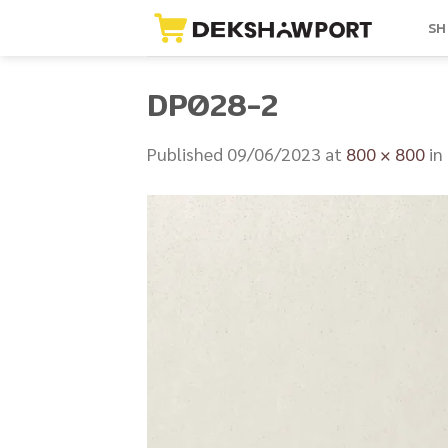
Skip
SH
to
content
DP028-2
Published
09/06/2023
at
800 × 800
in