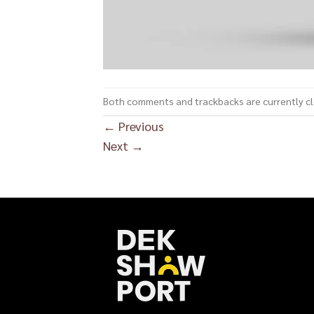
Both comments and trackbacks are currently c
←
Previous
Next
→