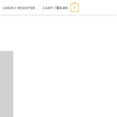
LOGIN / REGISTER
CART /
฿
0.00
0