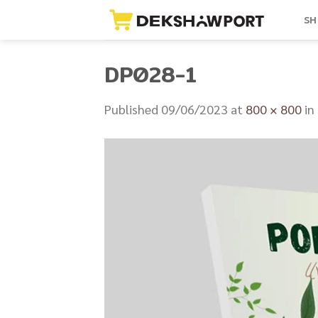
Skip
SH
to
content
DP028-1
Published
09/06/2023
at
800 × 800
in