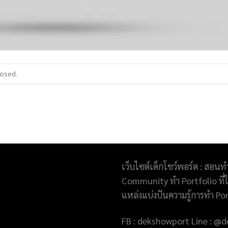
losed.
เว็บไซต์เด็กโชว์พอร์ต : สอนท
Community ทำ Portfolio ที่ให
แหล่งแบ่งปันความรู้การทำ Po
FB : dekshowport Line : 