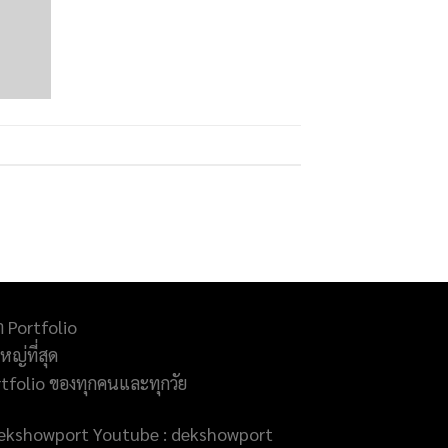
ำ Portfolio
ญ่ที่สุด
rtfolio ของทุกคนและทุกวัย
@dekshowport Youtube : dekshowport