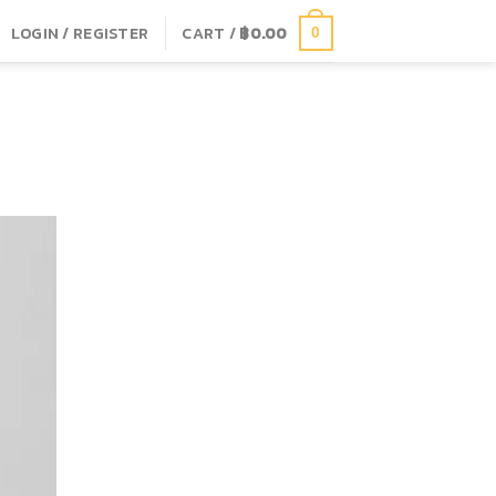
LOGIN / REGISTER
CART /
฿
0.00
0