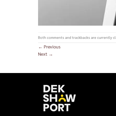
Both comments and trackbacks are currently c
←
Previous
Next
→