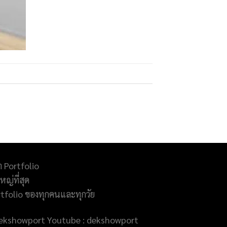
ำ Portfolio
ญ่ที่สุด
rtfolio ของทุกคนและทุกวัย
@dekshowport Youtube : dekshowport