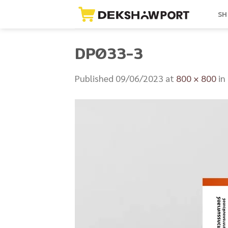
Skip
SH
to
content
DP033-3
Published
09/06/2023
at
800 × 800
in