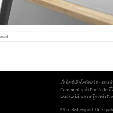
losed.
เว็บไซต์เด็กโชว์พอร์ต : สอนท
Community ทำ Portfolio ที่ให
แหล่งแบ่งปันความรู้การทำ Po
FB : dekshowport Line : 