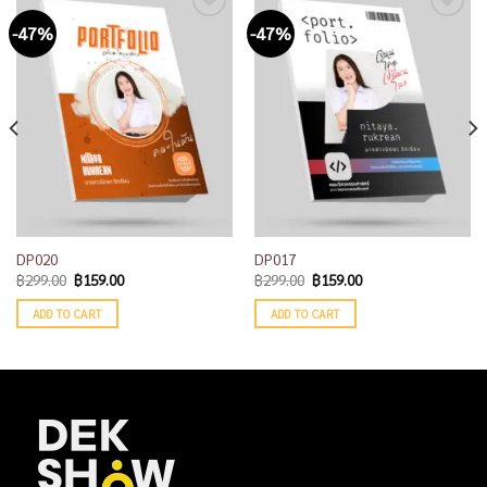
-47%
-47%
Add to
Add to
wishlist
wishlist
DP020
DP017
฿
299.00
฿
159.00
฿
299.00
฿
159.00
ADD TO CART
ADD TO CART