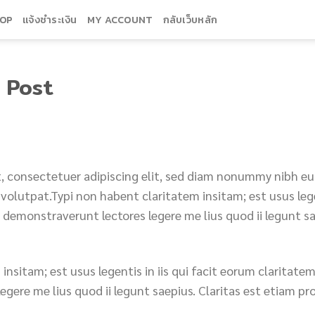
OP
แจ้งชำระเงิน
MY ACCOUNT
กลับเว็บหลัก
 Post
, consectetuer adipiscing elit, sed diam nonummy nibh eu
olutpat.Typi non habent claritatem insitam; est usus legen
 demonstraverunt lectores legere me lius quod ii legunt sa
insitam; est usus legentis in iis qui facit eorum claritate
egere me lius quod ii legunt saepius. Claritas est etiam p