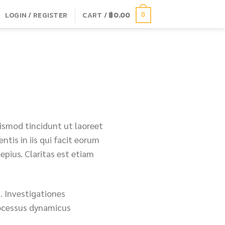
LOGIN / REGISTER
CART /
฿
0.00
0
ismod tincidunt ut laoreet
tis in iis qui facit eorum
epius. Claritas est etiam
m. Investigationes
rocessus dynamicus