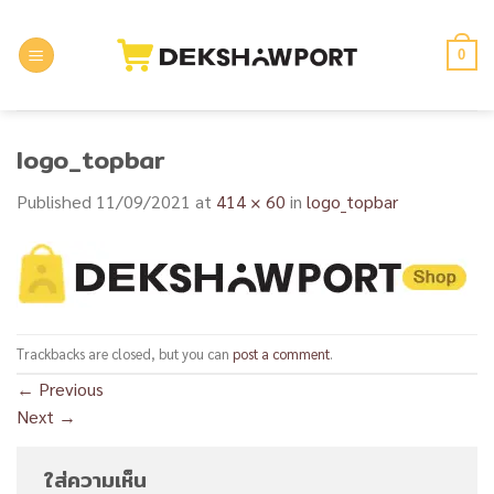
Skip
to
0
content
logo_topbar
Published
11/09/2021
at
414 × 60
in
logo_topbar
Trackbacks are closed, but you can
post a comment
.
←
Previous
Next
→
ใส่ความเห็น