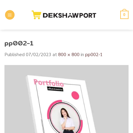
Skip
to
0
content
pp002-1
Published
07/02/2023
at
800 × 800
in
pp002-1