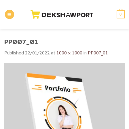
Skip
to
0
content
PP007_01
Published
22/01/2022
at
1000 × 1000
in
PP007_01