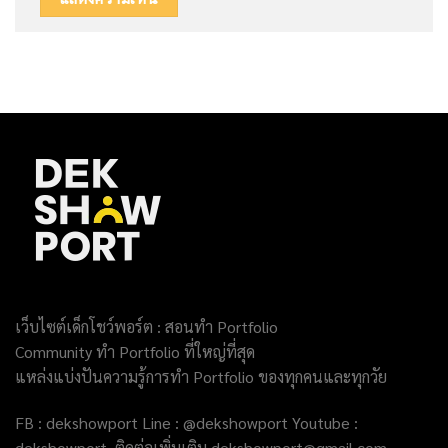
เว็บไซต์เด็กโชว์พอร์ต : สอนทำ Portfolio
Community ทำ Portfolio ที่ใหญ่ที่สุด
แหล่งแบ่งปันความรู้การทำ Portfolio ของทุกคนและทุกวัย
FB : dekshowport Line : @dekshowport Youtube :
dekshowport ติดต่อเพิ่มเติม dekshowport@gmail.com