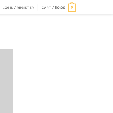
LOGIN / REGISTER
CART /
฿
0.00
0