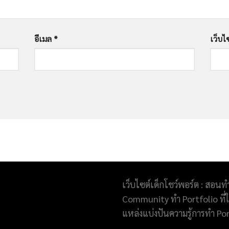
อีเมล
*
เว็บไ
เว็บไซต์เด็กโชว์พอร์ต : สอนท
Community ทำ Portfolio ที่ให
แหล่งแบ่งปันความรู้การทำ Po