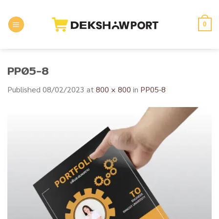
Skip
to
0
content
PP05-8
Published
08/02/2023
at
800 × 800
in
PP05-8