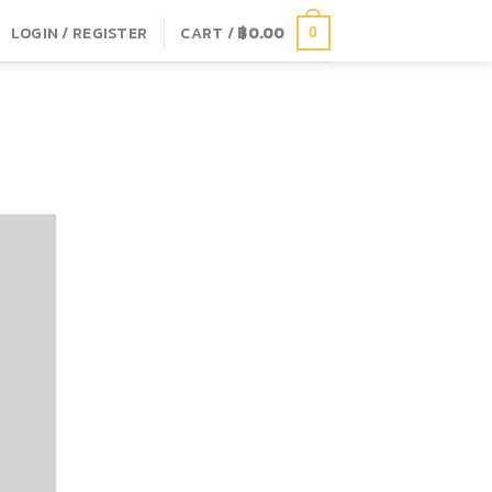
LOGIN / REGISTER
CART /
฿
0.00
0