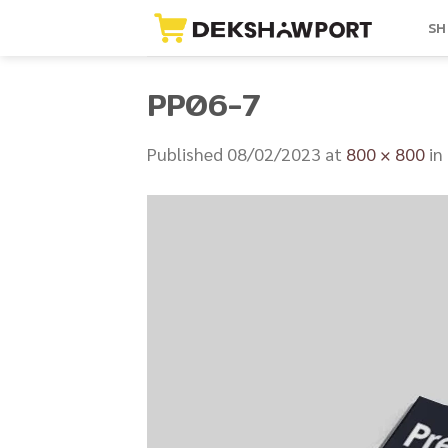
Skip
SH
to
content
PP06-7
Published
08/02/2023
at
800 × 800
in