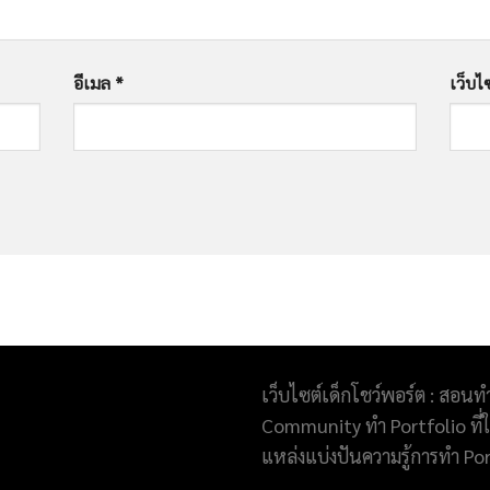
อีเมล
*
เว็บไ
เว็บไซต์เด็กโชว์พอร์ต : สอนท
Community ทำ Portfolio ที่ให
แหล่งแบ่งปันความรู้การทำ Po