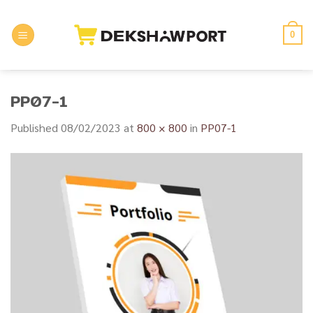
Skip
to
0
content
PP07-1
Published
08/02/2023
at
800 × 800
in
PP07-1