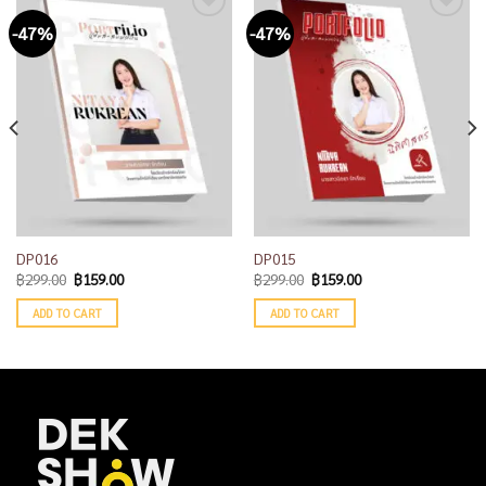
-47%
-47%
Add to
Add to
wishlist
wishlist
DP016
DP015
฿
299.00
฿
159.00
฿
299.00
฿
159.00
ADD TO CART
ADD TO CART