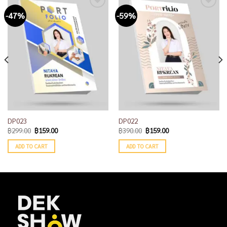
-47%
-59%
Add to
Add to
wishlist
wishlist
DP023
DP022
฿
299.00
฿
159.00
฿
390.00
฿
159.00
ADD TO CART
ADD TO CART