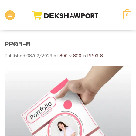
Skip
to
0
content
PP03-8
Published
08/02/2023
at
800 × 800
in
PP03-8