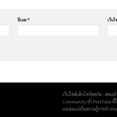
อีเมล
*
เว็บไ
เว็บไซต์เด็กโชว์พอร์ต : สอนท
Community ทำ Portfolio ที่ให
แหล่งแบ่งปันความรู้การทำ Po