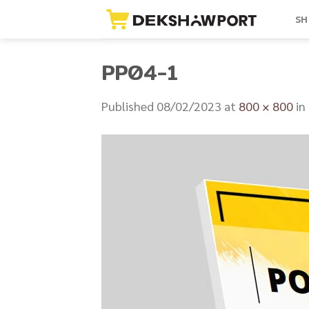
Skip
SH
to
content
PP04-1
Published
08/02/2023
at
800 × 800
in