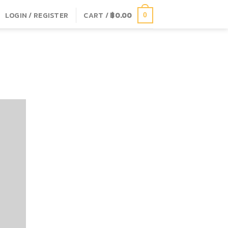
LOGIN / REGISTER
CART /
฿
0.00
0