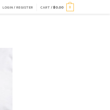
LOGIN / REGISTER
CART /
฿
0.00
0