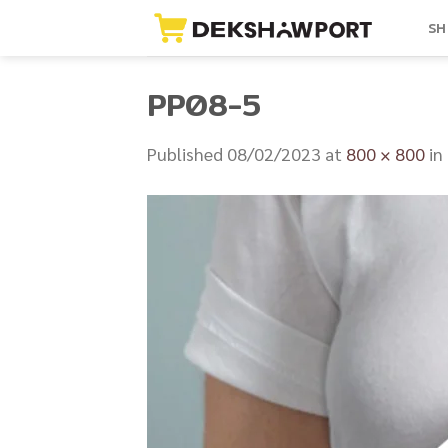
Skip
SH
to
content
PP08-5
Published
08/02/2023
at
800 × 800
in