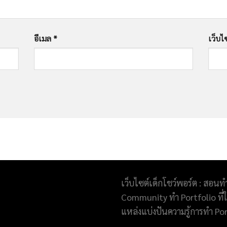
อีเมล
*
เว็บไ
เว็บไซต์เด็กโชว์พอร์ต : สอนท
Community ทำ Portfolio ที่ให
แหล่งแบ่งปันความรู้การทำ Po